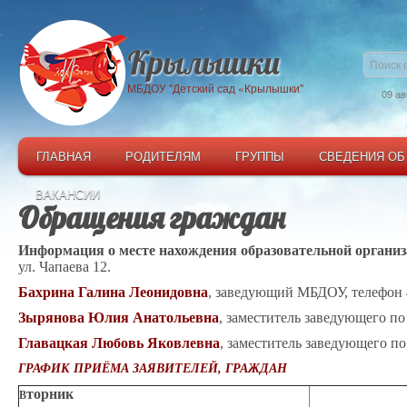
Крылышки
МБДОУ "Детский сад «Крылышки"
09 ав
ГЛАВНАЯ
РОДИТЕЛЯМ
ГРУППЫ
СВЕДЕНИЯ ОБ
ВАКАНСИИ
Обращения граждан
Информация о месте нахождения образовательной орган
ул. Чапаева 12.
Бахрина Галина Леонидовна
, заведующий МБДОУ, телефон 4
Зырянова Юлия Анатольевна
, заместитель заведующего по
Главацкая Любовь Яковлевна
, заместитель заведующего п
ГРАФИК ПРИЁМА ЗАЯВИТЕЛЕЙ, ГРАЖДАН
торник
В