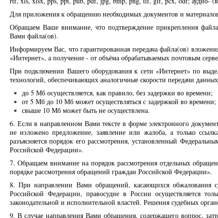
rtf, xls, xlsx, pps, ppt, pub, pdf, jpg, bmp, png, tif, gif, pcx, odf; ауд
Для приложения к обращению необходимых документов и материалов
Обращаем Ваше внимание, что подтверждение прикрепления файла(
Вами файла(ов).
Информируем Вас, что гарантированная передача файла(ов) вложени
«Интернет», а получение - от объёма обрабатываемых почтовым серв
При подключении Вашего оборудования к сети «Интернет» по выде
технологий, обеспечивающих аналогичные скорости передачи данных 
до 5 Мб осуществляется, как правило, без задержки во времени;
от 5 Мб до 10 Мб может осуществляться с задержкой во времени;
свыше 10 Мб может быть не осуществлена.
6. Если в направленном Вами тексте в форме электронного документ
не изложено предложение, заявление или жалоба, а только ссылк
разъясняется порядок его рассмотрения, установленный Федеральн
Российской Федерации».
7. Обращаем внимание на порядок рассмотрения отдельных обращен
порядке рассмотрения обращений граждан Российской Федерации».
8. При направлении Вами обращений, касающихся обжалования с
Российской Федерации, правосудие в России осуществляется толь
законодательной и исполнительной властей. Решения судебных орган
9. В случае направления Вами обращения, содержащего вопрос, зат