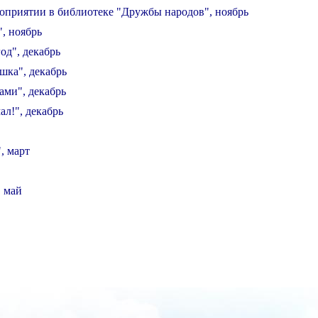
роприятии в библиотеке "Дружбы народов"
, ноябрь
"
, ноябрь
од", декабрь
шка", декабрь
ами", декабрь
ал!", декабрь
, март
, май