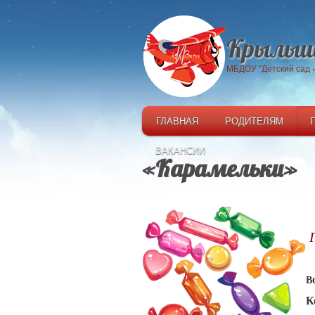
Крылыш
МБДОУ "Детский сад
ГЛАВНАЯ
РОДИТЕЛЯМ
ВАКАНСИИ
«Карамельки»
В
К