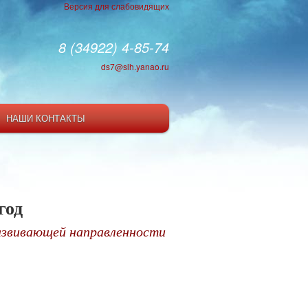
Версия для слабовидящих
8 (34922) 4-85-74
ds7@slh.yanao.ru
НАШИ КОНТАКТЫ
год
азвивающей направленности