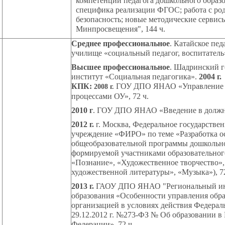
компетенции педагога дошкольного образо
специфика реализации ФГОС; работа с род
безопасность; новые методические сервис
Минпросвещения", 144 ч.
Среднее профессиональное
. Катайское пед
училище «социальный педагог, воспитател
Высшее профессиональное
. Шадринский 
институт «Социальная педагогика».
2004 г.
КПК:
ГОУ ДПО ЯНАО «Управление
2008 г.
процессами ОУ», 72 ч.
2010 г
. ГОУ ДПО ЯНАО «Введение в должно
2012 г.
г. Москва, Федеральное государстве
учреждение «ФИРО» по теме «Разработка 
общеобразовательной программы дошкольно
формируемой участниками образовательног
«Познание», «Художественное творчество»,
художественной литературы», «Музыка»), 72
2013 г.
ГАОУ ДПО ЯНАО "Региональный инс
образования «Особенности управления обр
организацией в условиях действия Федераль
29.12.2012 г. №273-ФЗ № Об образовании в
Федерации», 72 ч.