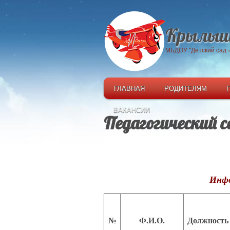
Крылыш
МБДОУ "Детский сад
ГЛАВНАЯ
РОДИТЕЛЯМ
ВАКАНСИИ
Педагогический 
Инфо
№
Ф.И.О.
Должность