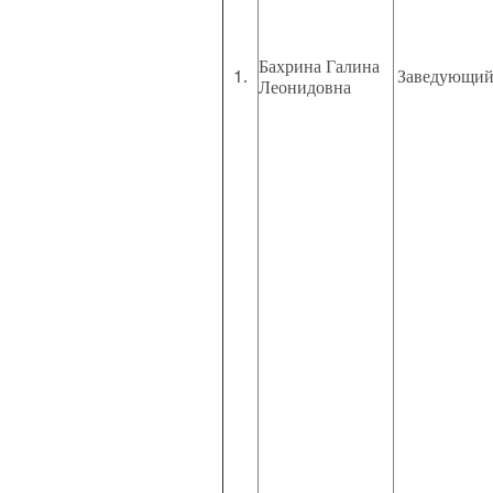
Бахрина Галина
1
.
Заведующи
Леонидовна