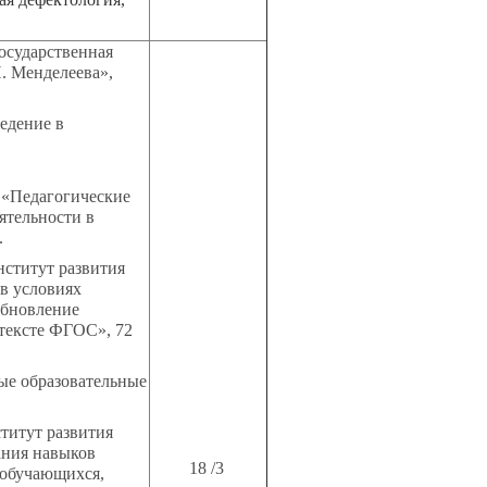
осударственная
. Менделеева»,
едение в
 «Педагогические
ятельности в
.
титут развития
 в условиях
Обновление
тексте ФГОС», 72
е образовательные
итут развития
ания навыков
18 /3
 обучающихся,