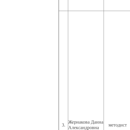
Жернакова Данна
3.
методист
Александровна