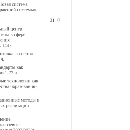
Новая система
трактной системы»,
31 /7
ьный центр
тема в сфере
чения
 144 ч.
товка экспертов
ч.
ндарты как
я", 72 ч.
ые технологии как
ства образования»,
ационные методы и
иях реализации
нение
 ключевые