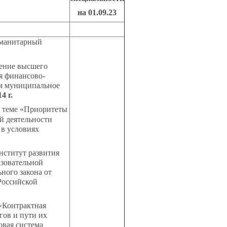
на 01.09.23
манитарный
дение высшего
я финансово-
 м муниципальное
4 г.
 теме «Приоритеты
й деятельности
 в условиях
ститут развития
азовательной
ного закона от
Российской
 «Контрактная
гов и пути их
новая система