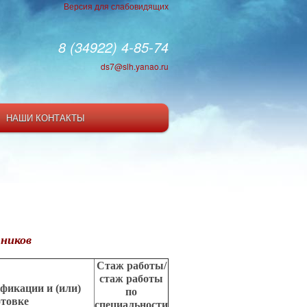
Версия для слабовидящих
8 (34922) 4-85-74
ds7@slh.yanao.ru
НАШИ КОНТАКТЫ
ников
Стаж работы/
стаж работы
фикации и (или)
по
отовке
специальности