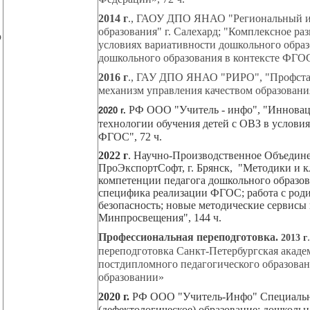
2014 г
., ГАОУ ДПО ЯНАО "Региональный и
образования" г. Салехард; "Комплексное раз
о
условиях вариативности дошкольного обра
дошкольного образования в контексте ФГОС
2016 г
., ГАУ ДПО ЯНАО "РИРО", "Профста
механизм управления качеством образования
РФ ООО "Учитель - инфо", "
Инновац
2020 г.
технологии обучения детей с ОВЗ в услови
ФГОС", 72 ч.
2022 г
. Научно-Производственное Объедин
ПроЭкспортСофт, г. Брянск, "Методики и 
компетенции педагога дошкольного образов
специфика реализации ФГОС; работа с роди
безопасность; новые методические сервисы
Минпросвещения
", 144 ч.
Профессиональная переподготовка.
2013 г
переподготовка Санкт-Петербургская акаде
постдипломного педагогического образова
образовании»
2020 г.
РФ ООО "Учитель-Инфо" Специаль
(дефектологическое) образование:
дошкольн