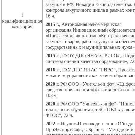
закупок в РФ. Новации законодательства. 
контроля закупочного цикла в рамках кон
I
16 ч.
й
квалификационная
2015
г., Автономная некоммерческая
категория
организация Инновационный образовател
«Профессионал» по теме «Контрактная сис
закупок товаров, работ и услуг для обеспе
государственных и муниципальных нужд»,
2015 г
., ГАОУ ДПО ЯНАО «РИРО», «Подго
системы оценки качества образования», 72 
2016 г
., ГАУ ДПО ЯНАО "РИРО", Профста
механизм управления качеством образовани
2020 г.
РФ ООО «Учитель-инфо», «Цифров
средство повышения эффективности и каче
108 ч.
2020 г.
РФ ООО "Учитель - инфо", "
Иннов
технологии обучения детей с ОВЗ в услов
ФГОС", 72 ч.
2022 г
. Научно-Производственное Объеди
ПроЭкспортСофт, г. Брянск, "Методики и