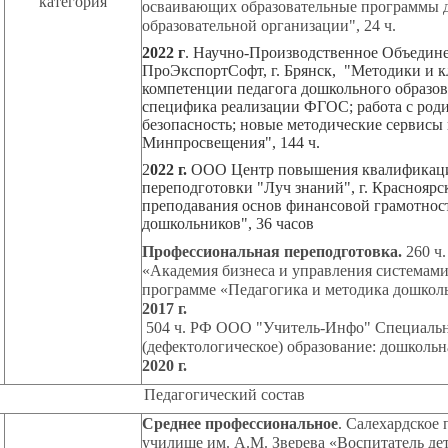
категория
осваивающих образовательные программы 
образовательной организации", 24 ч.
2022 г
. Научно-Производственное Объедин
ПроЭкспортСофт, г. Брянск, "Методики и 
компетенции педагога дошкольного образов
специфика реализации ФГОС; работа с роди
безопасность; новые методические сервисы
Минпросвещения
", 144 ч.
2
022 г.
ООО Центр повышения квалификац
переподготовки "Луч знаний", г. Краснояр
преподавания основ финансовой грамотнос
дошкольников", 36 часов
Профессиональная переподготовка.
260 ч
«Академия бизнеса и управления системами
программе «Педагогика и методика дошколь
2017 
504 ч. РФ ООО "Учитель-Инфо" Специаль
(дефектологическое) образование: дошкольн
2020 г.
Педагогический состав
Среднее профессиональное
. Салехардское 
училище им. А.М. Зверева «Воспитатель де