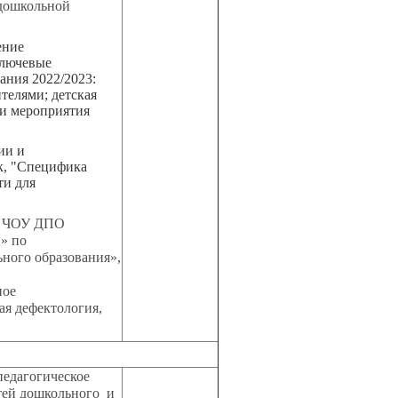
дошкольной
ение
ключевые
ания 2022/2023:
телями; детская
 и мероприятия
ии и
ск, "Специфика
ти для
. ЧОУ ДПО
» по
ного образования»,
г.
ное
ая дефектология,
педагогическое
тей дошкольного и