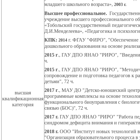
младшего школьного возраста»,
2003 г.
Высшее профессиональное.
Государственн
учреждение высшего профессионального об
«Тобольский государственный педагогическ
Д.И.Менделеева», «Педагогика и психологи
КПК:
г. ФГАУ "ФИРО", "Обеспечение 
2014
дошкольного образования на основе реализ
2015 г
., ГАУ ДПО ЯНАО "РИРО", "Введение
ч.
2015 г
., ГАУ ДПО ЯНАО "РИРО", "Методич
сопровождение и подготовка педагогов к р
детьми", 72 ч.
2017 г
., МАУ ДО "Детско-юношеский центр
высшая
программные комплексы на основе техноло
квалификационная
функционального биоуправления с биологи
категория
связью (БОС)", 72 ч.
2017 г.
ГАУ ДПО ЯНАО "РИРО" "Работа педа
синдромом дефицита внимания и гиперактив
2018 г.
ООО "Институт новых технологий в
"Организация образовательного процесса в