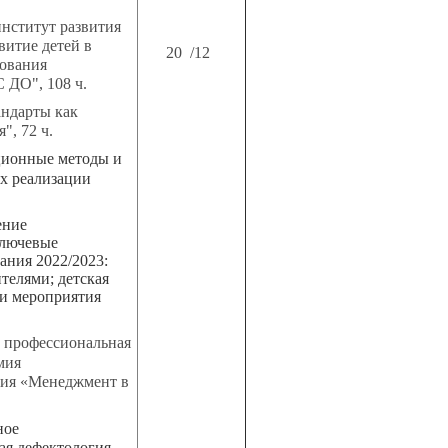
нститут развития
витие детей в
20 /12
зования
 ДО", 108 ч.
ндарты как
", 72 ч.
ионные методы и
ях реализации
ение
ключевые
ания 2022/2023:
телями; детская
 и мероприятия
. профессиональная
мия
ния «Менеджмент в
ное
ая дефектология,