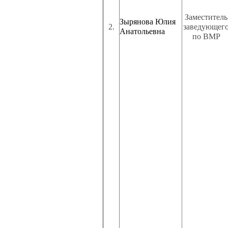
Заместитель
Зырянова Юлия
2.
заведующег
Анатольевна
по ВМР