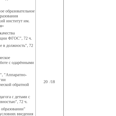
ое образовательное
разования
ий институт им.
я»
качества
ации ФГОС", 72 ч.
 в должность", 72
еское
аботе с одарёнными
", "Аппаратно-
гии
20 /18
ческой обратной
гога с детьми с
ностью", 72 ч.
 образовании"
 условиях введения