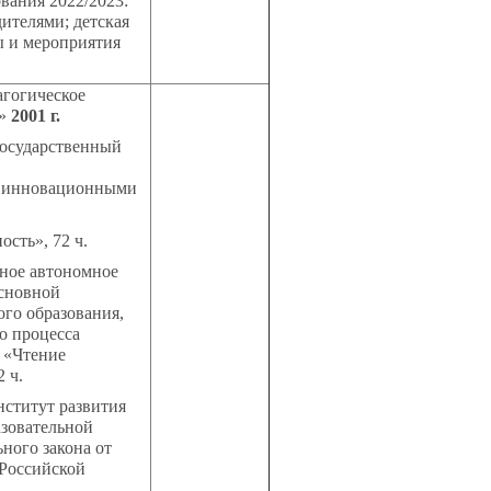
вания 2022/2023:
ителями; детская
ы и мероприятия
агогическое
ь»
2001 г.
государственный
 инновационными
сть», 72 ч.
нное автономное
основной
го образования,
о процесса
 «Чтение
 ч.
титут развития
азовательной
ного закона от
 Российской